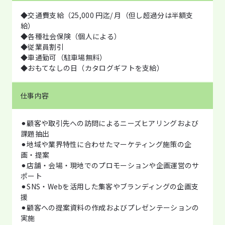
◆交通費支給（25,000 円迄/ 月（但し超過分は半額支
給）
◆各種社会保険（個人による）
◆従業員割引
◆車通勤可（駐車場無料）
◆おもてなしの日（カタログギフトを支給）
仕事内容
⚫︎顧客や取引先への訪問によるニーズヒアリングおよび
課題抽出
⚫︎地域や業界特性に合わせたマーケティング施策の企
画・提案
⚫︎店舗・会場・現地でのプロモーションや企画運営のサ
ポート
⚫︎SNS・Webを活用した集客やブランディングの企画支
援
⚫︎顧客への提案資料の作成およびプレゼンテーションの
実施